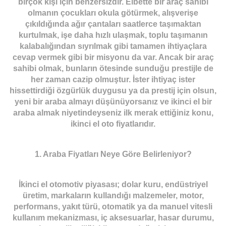
birçok kişi için benzersizdir. Elbette bir araç sahibi
olmanın çocukları okula götürmek, alışverişe
FOTO GALERİ
çıkıldığında ağır çantaları saatlerce taşımaktan
kurtulmak, işe daha hızlı ulaşmak, toplu taşımanın
HABERLER
kalabalığından sıyrılmak gibi tamamen ihtiyaçlara
cevap vermek gibi bir misyonu da var. Ancak bir araç
sahibi olmak, bunların ötesinde sunduğu prestijle de
İLETİŞİM
her zaman cazip olmuştur. İster ihtiyaç ister
hissettirdiği özgürlük duygusu ya da prestij için olsun,
yeni bir araba almayı düşünüyorsanız ve ikinci el bir
araba almak niyetindeyseniz ilk merak ettiğiniz konu,
ikinci el oto fiyatlarıdır.
1. Araba Fiyatları Neye Göre Belirleniyor?
İkinci el otomotiv piyasası; dolar kuru, endüstriyel
üretim, markaların kullandığı malzemeler, motor,
performans, yakıt türü, otomatik ya da manuel vitesli
kullanım mekanizması, iç aksesuarlar, hasar durumu,