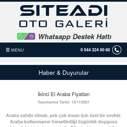
Whatsapp Destek Hattı
0 544 324 00 60
MENU
ANASAYFA
Haber & Duyurular
HAKKIMIZDA
İkinci El Araba Fiyatları
HİZMETLERİMİZ
Yayınlanma Tarihi: 13/11/2021
ARAÇLARIMIZ
Araba sahibi olmak, pek çok insan için özel bir zevktir.
Araba kullanmanın hissettirdiği özgürlük duygusu
SIK SORULAN SORULAR