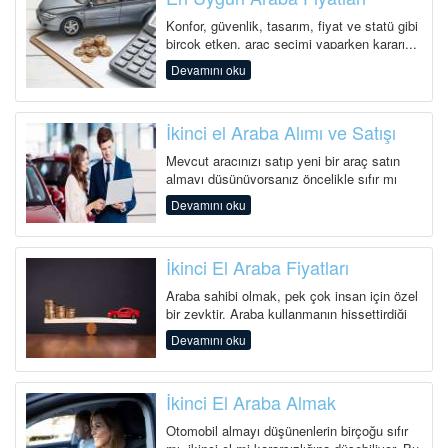
Konfor, güvenlik, tasarım, fiyat ve statü gibi
birçok etken, araç seçimi yaparken kararı...
Devamını oku
İkinci el Araba Alımı ve Satışı
Mevcut aracınızı satıp yeni bir araç satın
almayı düşünüyorsanız öncelikle sıfır mı
yoksa ik...
Devamını oku
İkinci El Araba Fiyatları
Araba sahibi olmak, pek çok insan için özel
bir zevktir. Araba kullanmanın hissettirdiği
özg&uu...
Devamını oku
İkinci El Araba Almak
Otomobil almayı düşünenlerin birçoğu sıfır